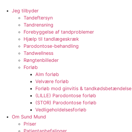
Videre
til
Jeg tilbyder
indhold
Tandeftersyn
Tandrensning
Forebyggelse af tandproblemer
Hjælp til tandlægeskræk
Parodontose-behandling
Tandwellness
Røngtenbilleder
Forløb
Alm forløb
Velvære forløb
Forløb mod ginvitis & tandkødsbetændelse
(LILLE) Parodontose forløb
(STOR) Parodontose forløb
Vedligeholdelsesforløb
Om Sund Mund
Priser
Patientanbefalinger