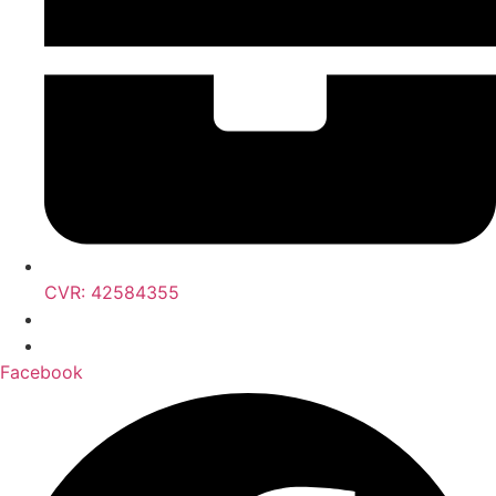
CVR: 42584355
Facebook