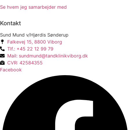
Se hvem jeg samarbejder med
Kontakt
Sund Mund v/Hjørdis Sønderup
Falkevej 15, 8800 Viborg
Tlf.: +45 22 12 99 79
Mail: sundmund@tandklinikviborg.dk
CVR: 42584355
Facebook