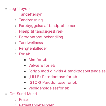
Videre
til
Jeg tilbyder
indhold
Tandeftersyn
Tandrensning
Forebyggelse af tandproblemer
Hjælp til tandlægeskræk
Parodontose-behandling
Tandwellness
Røngtenbilleder
Forløb
Alm forløb
Velvære forløb
Forløb mod ginvitis & tandkødsbetændelse
(LILLE) Parodontose forløb
(STOR) Parodontose forløb
Vedligeholdelsesforløb
Om Sund Mund
Priser
Patientanbefalinger