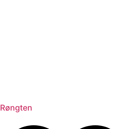
Røngten